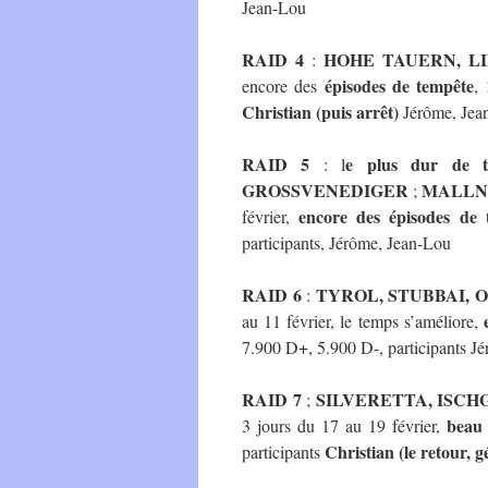
Jean-Lou
RAID 4
HOHE TAUERN, L
:
épisodes de tempête
encore des
,
Christian (puis arrêt)
Jérôme, Jea
RAID 5
e plus dur de t
: l
GROSSVENEDIGER
MALLNI
;
encore des épisodes de 
février,
participants, Jérôme, Jean-Lou
RAID 6
TYROL, STUBBAI, 
:
au 11 février, le temps s’améliore,
7.900 D+, 5.900 D-, participants J
RAID 7
SILVERETTA, ISCH
;
beau
3 jours du 17 au 19 février,
Christian (le retour, gé
participants