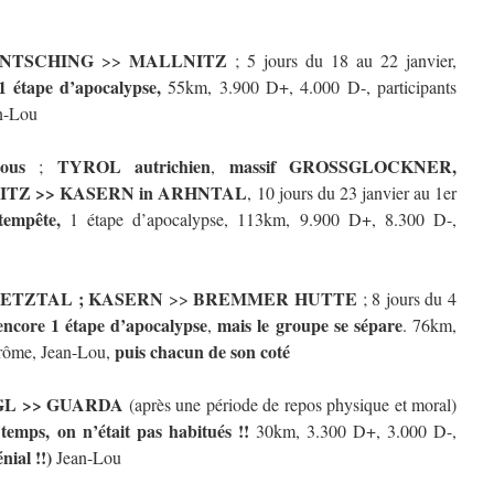
INTSCHING
MALLNITZ
>>
; 5 jours du 18 au 22 janvier,
1 étape d’apocalypse,
55km, 3.900 D+, 4.000 D-, participants
n-Lou
ous
TYROL autrichien
massif GROSSGLOCKNER,
;
,
TZ >> KASERN in ARHNTAL
, 10 jours du 23 janvier au 1er
tempête,
1 étape d’apocalypse, 113km, 9.900 D+, 8.300 D-,
OETZTAL ; KASERN
BREMMER HUTTE
>>
; 8 jours du 4
encore 1 étape d’apocalypse
mais le groupe se sépare
,
. 76km,
puis chacun de son coté
érôme, Jean-Lou,
GL >> GUARDA
(après une période de repos physique et moral)
 temps,
on n’était pas habitués !!
30km, 3.300 D+, 3.000 D-,
nial !!)
Jean-Lou