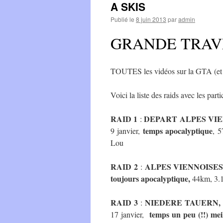
A SKIS
Publié le
8 juin 2013
par
admin
GRANDE TRAVE
TOUTES les vidéos sur la GTA (et b
Voici la liste des raids avec les parti
RAID 1
DEPART ALPES VI
:
temps apocalyptique
9 janvier,
, 5
Lou
RAID 2
ALPES VIENNOISES
:
toujours apocalyptique,
44km, 3.10
RAID 3
NIEDERE TAUERN,
:
temps un peu (!!) mei
17 janvier,