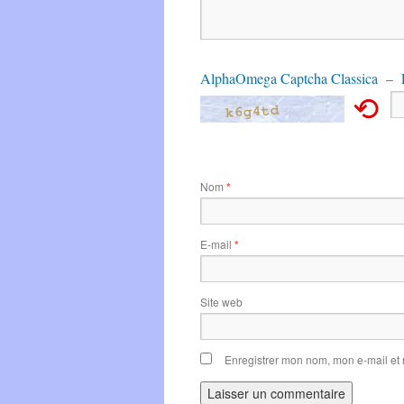
AlphaOmega Captcha Classica – E
⟲
Nom
*
E-mail
*
Site web
Enregistrer mon nom, mon e-mail et