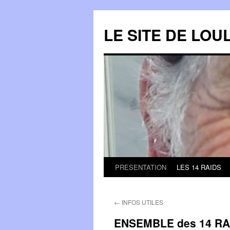
LE SITE DE LOU
PRESENTATION
LES 14 RAIDS
Aller
au
←
INFOS UTILES
contenu
ENSEMBLE des 14 R