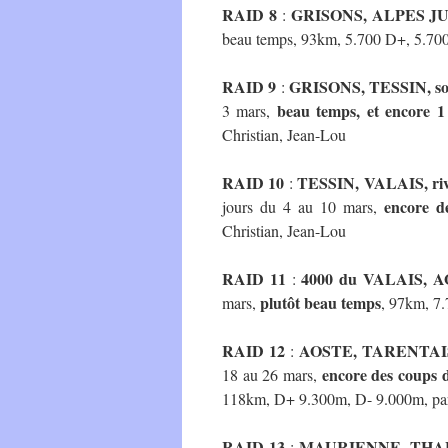
RAID 8
GRISONS, ALPES J
:
beau temps, 93km, 5.700 D+, 5.700 
RAID 9
GRISONS, TESSIN, so
:
beau temps,
et encore 1
3 mars,
Christian, Jean-Lou
RAID 10
TESSIN, VALAIS, ri
:
encore d
jours du 4 au 10 mars,
Christian, Jean-Lou
RAID 11
4000 du VALAIS, A
:
plutôt beau temps
mars,
, 97km, 7.
RAID 12
AOSTE, TARENTAI
:
encore des coups 
18 au 26 mars,
118km, D+ 9.300m, D- 9.000m, part
RAID 13
MAURIENNE, THAB
: