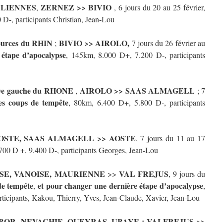
ULIENNES
ZERNEZ >> BIVIO
,
, 6 jours du 20 au 25 février,
D-, participants Christian, Jean-Lou
urces du RHIN
BIVIO >> AIROLO,
;
7 jours du 26 février au
 étape d’apocalypse
, 145km, 8.000 D+, 7.200 D-, participants
ve gauche du RHONE
AIROLO >> SAAS ALMAGELL
,
; 7
es coups de tempête
, 80km, 6.400 D+, 5.800 D-, participants
OSTE,
SAAS ALMAGELL >> AOSTE
, 7 jours du 11 au 17
700 D +, 9.400 D-, participants Georges, Jean-Lou
SE, VANOISE, MAURIENNE
VAL FREJUS
>>
, 9 jours du
de tempête
et pour changer une dernière étape d’apocalypse
,
,
icipants, Kakou, Thierry, Yves, Jean-Claude, Xavier, Jean-Lou
OR, NEVACHIE, QUEYRAS, UBAYE : VALFREJUS >>