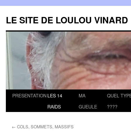
LE SITE DE LOULOU VINARD
Aller
PRESENTATION
LES 14
MA
QUEL TYPE
au
RAIDS
GUEULE
????
contenu
←
COLS, SOMMETS, MASSIFS