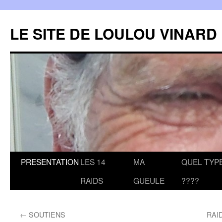
LE SITE DE LOULOU VINARD
Aller
PRESENTATION
LES 14
MA
QUEL TYPE
au
RAIDS
GUEULE
????
contenu
←
SOUTIENS
RAID