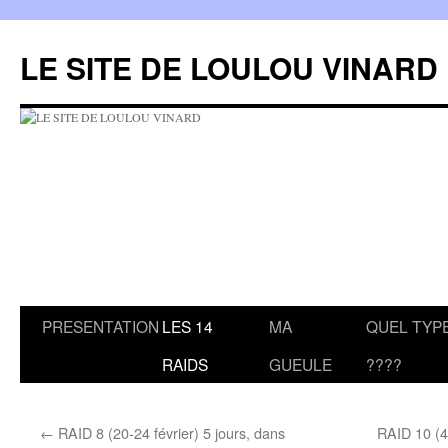
LE SITE DE LOULOU VINARD
Aller
PRESENTATION
LES 14
MA
QUEL TYPE
au
RAIDS
GUEULE
????
contenu
←
RAID 8 (20-24 février) 5 jours, dans
RAID 10 (4