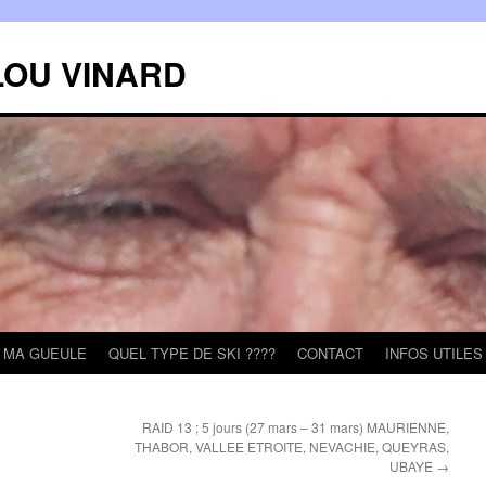
LOU VINARD
MA GUEULE
QUEL TYPE DE SKI ????
CONTACT
INFOS UTILES
RAID 13 ; 5 jours (27 mars – 31 mars) MAURIENNE,
THABOR, VALLEE ETROITE, NEVACHIE, QUEYRAS,
UBAYE
→