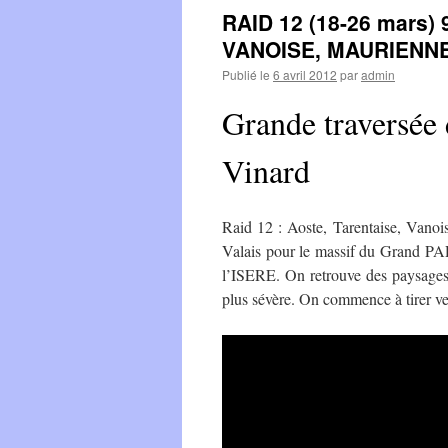
RAID 12 (18-26 mars)
VANOISE, MAURIENN
Publié le
6 avril 2012
par
admin
Grande traversée 
Vinard
Raid 12 : Aoste, Tarentaise, Vanoi
Valais pour le massif du Grand PAR
l’ISERE. On retrouve des paysages 
plus sévère. On commence à tirer v