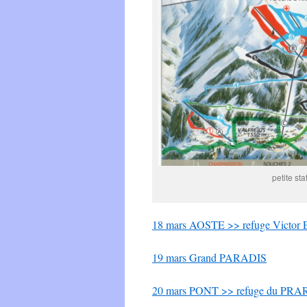
petite s
18 mars AOSTE >> refuge Vict
19 mars Grand PARADIS
20 mars PONT >> refuge du PR