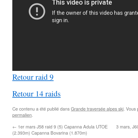
Retour raid 9
Retour 14 raids
Ce contenu a été publié dans
Grande traversée alpes ski
. Vous 
permalien
.
←
1er mars J58 raid 9 (5) Capanna Adula UTOE
3 mars, J6
(2.393m) Capanna Bovarina (1.870m)